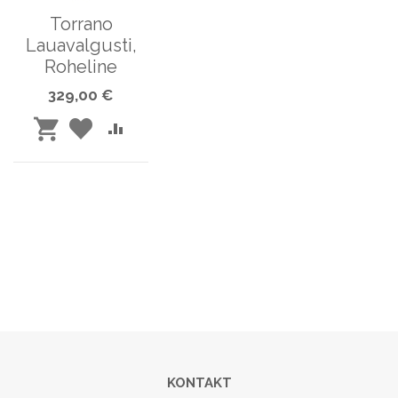
Torrano
Lauavalgusti,
Roheline
329,00 €
LISA
LISA
LISA
SOOVINIMEKIRJA
VÕRDLUSESSE
OSTUKORVI
KONTAKT