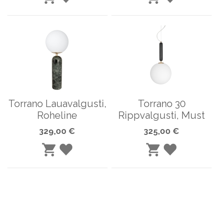
LISA
LISA
SOOVINIMEKIRJA
SOOVINIME
OSTUKORVI
OSTUKORVI
Torrano Lauavalgusti,
Torrano 30
Roheline
Rippvalgusti, Must
329,00 €
325,00 €
LISA
LISA
LISA
LISA
SOOVINIMEKIRJA
SOOVINIME
OSTUKORVI
OSTUKORVI