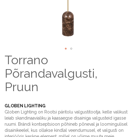
Torrano
Skip
to
the
Põrandavalgusti,
beginning
of
Pruun
the
images
gallery
GLOBEN LIGHTING
Globen Lighting on Rootsi päritolu valgustitootja, kelle valikust
leiab skandinaavialiku ja kaasaegse disainiga valgusteid igasse
ruumi. Brändi kontseptsioon põhineb põneval ja loomingulisel
disainikeelel, kus ollakse kindlal veendumusel, et valgusti on
interjööris keskne element, millel on võime muuta meie