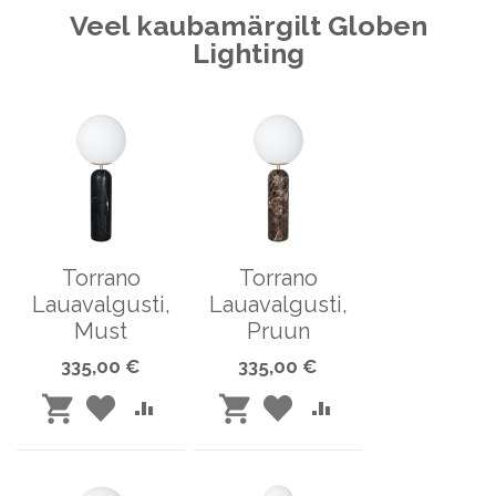
Veel kaubamärgilt Globen
Lighting
Torrano
Torrano
Lauavalgusti,
Lauavalgusti,
Must
Pruun
335,00 €
335,00 €
LISA
LISA
LISA
LISA
LISA
LISA
SOOVINIMEKIRJA
VÕRDLUSESSE
SOOVINIMEKIRJA
VÕRDLUSESSE
OSTUKORVI
OSTUKORVI