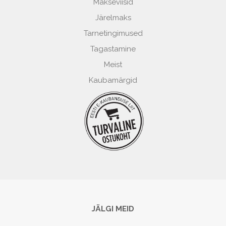
Makseviisid
Järelmaks
Tarnetingimused
Tagastamine
Meist
Kaubamärgid
JÄLGI MEID