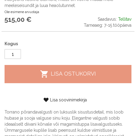
meeleseisundit ja luua heaolutunnet.
Ole esimene arvustaja
515,00 €
Saadavus:
Tellitav
Tarneaeg: 7-15 tööpäeva
Kogus
LISA OSTUKORVI
Lisa soovinimekirja
Torrano põrandavalgusti on luksuslik sisustusdetail, mis loob
hubase ja sooja valguse sinu koju. Elegantne valgusti sobib
ideaalselt diivani kõrvale või magamistuppa lisavalgustuseks.
Ümmargusele kuplile lisab peensust kuldse viimistluse ja