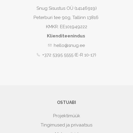
Snug Sisustus OÜ (14146919)
Peterburi tee 90g, Tallinn 13816
KMKR: EE101949222
Klienditeenindus
hello@snug.ee
+372 5395 5555 (E-R 10-17)
OSTUABI
Projektimüük
Tingimused ja privaatsus