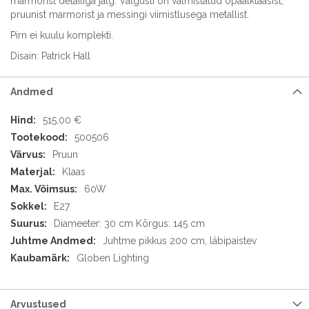
marmorist detailiga jalg. Valgusti on valmistatud opaalklaasist,
pruunist marmorist ja messingi viimistlusega metallist.
Pirn ei kuulu komplekti.
Disain: Patrick Hall
Andmed
Andmed
515,00 €
500506
Pruun
Klaas
60W
E27
Diameeter: 30 cm Kõrgus: 145 cm
Juhtme pikkus 200 cm, läbipaistev
Globen Lighting
Arvustused