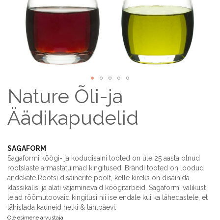
Nature Õli-ja
Skip
to
the
Äädikapudelid
beginning
of
the
SAGAFORM
images
Sagaformi köögi- ja kodudisaini tooted on üle 25 aasta olnud
gallery
rootslaste armastatuimad kingitused. Brändi tooted on loodud
andekate Rootsi disainerite poolt, kelle kireks on disainida
klassikalisi ja alati vajaminevaid köögitarbeid. Sagaformi valikust
leiad rõõmutoovaid kingitusi nii ise endale kui ka lähedastele, et
tähistada kauneid hetki & tähtpäevi.
Ole esimene arvustaja