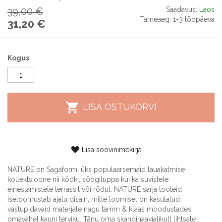
Tavahind
39,00 €
Saadavus:
Laos
Tarneaeg: 1-3 tööpäeva
31,20 €
Special
Price
Kogus
LISA OSTUKORVI
Lisa soovinimekirja
NATURE on Sagaformi üks populaarsemaid lauakatmise
kollektsioone nii kööki, söögituppa kui ka suvistele
einestamistele terrassil või rõdul. NATURE sarja tooteid
iseloomustab ajatu disain, mille loomisel on kasutatud
vastupidavaid materjale nagu tamm & klaas moodustades
omavahel kauni terviku. Tänu oma skandinaavialikult lihtsale