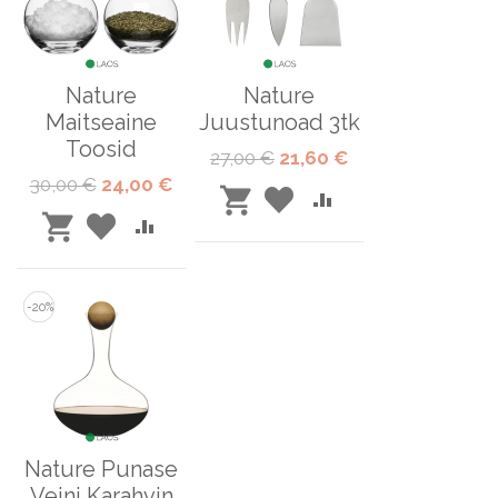
Nature
Nature
Maitseaine
Juustunoad 3tk
Toosid
Tavahind
Special
27,00 €
21,60 €
Price
Tavahind
Special
30,00 €
24,00 €
LISA
LISA
Price
LISA
LISA
LISA
SOOVINIMEKIRJA
VÕRDLUSESSE
OSTUKORVI
LISA
SOOVINIMEKIRJA
VÕRDLUSESSE
OSTUKORVI
-20%
Nature Punase
Veini Karahvin