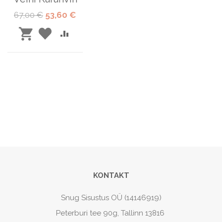
Tavahind
Special
67,00 €
53,60 €
Price
LISA
LISA
LISA
SOOVINIMEKIRJA
VÕRDLUSESSE
OSTUKORVI
KONTAKT
Snug Sisustus OÜ (14146919)
Peterburi tee 90g, Tallinn 13816