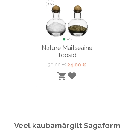
-20%
Nature Maitseaine
Toosid
Tavahind
Special
30,00 €
24,00 €
Price
LISA
LISA
SOOVINIMEKIRJA
OSTUKORVI
Veel kaubamärgilt Sagaform