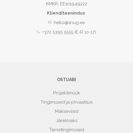
KMKR: EE101949222
Klienditeenindus
hello@snug.ee
+372 5395 5555 (E-R 10-17)
OSTUABI
Projektimüük
Tingimused ja privaatsus
Makseviisid
Järelmaks
Tarnetingimused