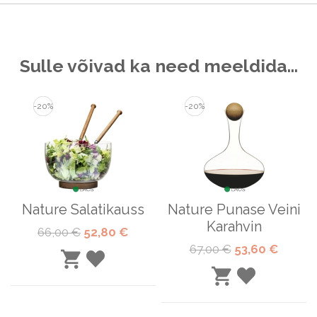
Sulle võivad ka need meeldida…
-20%
-20%
Nature Salatikauss
Nature Punase Veini
Karahvin
Tavahind
Special
66,00 €
52,80 €
Price
Tavahind
Special
67,00 €
53,60 €
LISA
Price
LISA
LISA
SOOVINIMEKIRJA
OSTUKORVI
LISA
SOOVINIME
OSTUKORVI