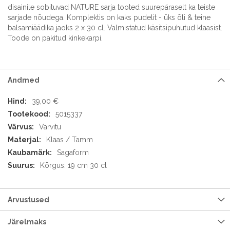
disainile sobituvad NATURE sarja tooted suurepäraselt ka teiste
sarjade nõudega. Komplektis on kaks pudelit - üks õli & teine
balsamiäädika jaoks 2 x 30 cl. Valmistatud käsitsipuhutud klaasist.
Toode on pakitud kinkekarpi.
Andmed
Andmed
39,00 €
5015337
Värvitu
Klaas / Tamm
Sagaform
Kõrgus: 19 cm 30 cl
Arvustused
Järelmaks