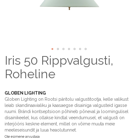
Iris 50 Rippvalgusti,
Skip
to
the
Roheline
beginning
of
the
GLOBEN LIGHTING
images
Globen Lighting on Rootsi päritolu valgustitootja, kelle valikust
gallery
leiab skandinaavialiku ja kaasaegse disainiga valgusteid igasse
ruumi. Brändi kontseptsioon põhineb põneval ja loomingulisel
disainikeelel, kus ollakse kindlal veendumusel, et valgusti on
interjööris keskne element, millel on võime muuta meie
meeleseisundit ja luua heaolutunnet.
Ole esimene arvustaja