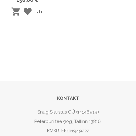
158,00 €
LISA
LISA
LISA
SOOVINIMEKIRJA
VÕRDLUSESSE
OSTUKORVI
KONTAKT
Snug Sisustus OÜ (14146919)
Peterburi tee 90g, Tallinn 13816
KMKR: EE101949222