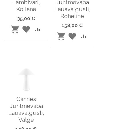
Lambivari,
Juhtmevaba
Kollane
Lauavalgusti,
Roheline
35,00 €
158,00 €
LISA
LISA
LISA
LISA
LISA
SOOVINIMEKIRJA
VÕRDLUSESSE
OSTUKORVI
LISA
SOOVINIMEKIRJA
VÕRDLUSESSE
OSTUKORVI
Cannes
Juhtmevaba
Lauavalgusti,
Valge