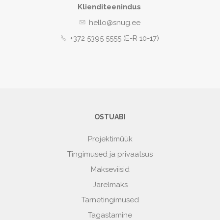
Klienditeenindus
hello@snug.ee
+372 5395 5555 (E-R 10-17)
OSTUABI
Projektimüük
Tingimused ja privaatsus
Makseviisid
Järelmaks
Tarnetingimused
Tagastamine