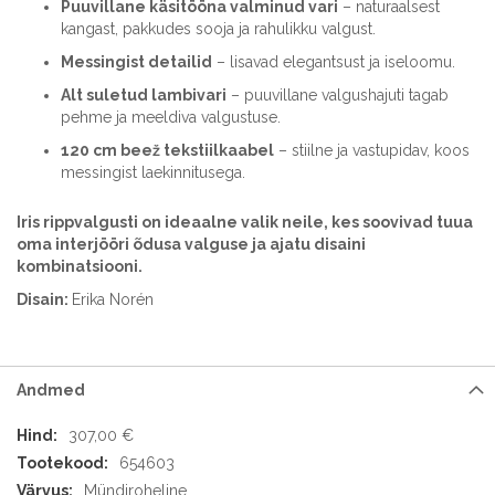
Puuvillane käsitööna valminud vari
– naturaalsest
kangast, pakkudes sooja ja rahulikku valgust.
Messingist detailid
– lisavad elegantsust ja iseloomu.
Alt suletud lambivari
– puuvillane valgushajuti tagab
pehme ja meeldiva valgustuse.
120 cm beež tekstiilkaabel
– stiilne ja vastupidav, koos
messingist laekinnitusega.
Iris rippvalgusti on ideaalne valik neile, kes soovivad tuua
oma interjööri õdusa valguse ja ajatu disaini
kombinatsiooni.
Disain:
Erika Norén
Andmed
Andmed
307,00 €
654603
Mündiroheline