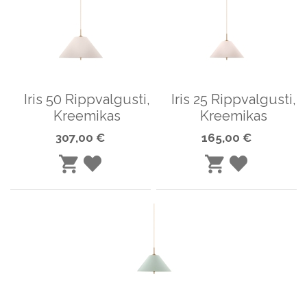
Iris 50 Rippvalgusti,
Iris 25 Rippvalgusti,
Kreemikas
Kreemikas
307,00 €
165,00 €
LISA
LISA
LISA
LISA
SOOVINIMEKIRJA
SOOVINIME
OSTUKORVI
OSTUKORVI