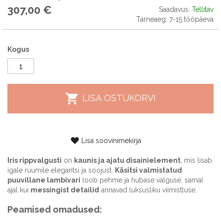
307,00 €
Saadavus:
Tellitav
Tarneaeg: 7-15 tööpäeva
Kogus
LISA OSTUKORVI
Lisa soovinimekirja
Iris rippvalgusti
on
kaunis ja ajatu disainielement
, mis lisab
igale ruumile elegantsi ja soojust.
Käsitsi valmistatud
puuvillane lambivari
loob pehme ja hubase valguse, samal
ajal kui
messingist detailid
annavad luksusliku viimistluse.
Peamised omadused: