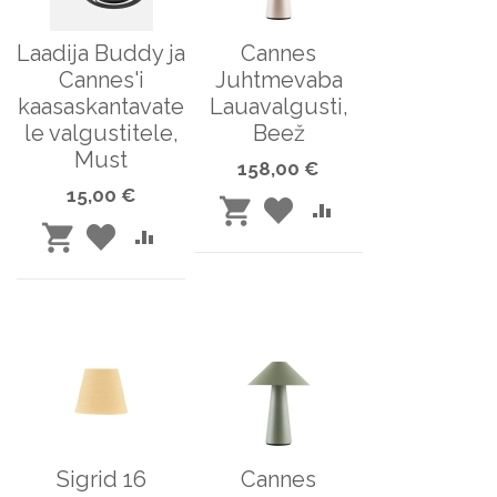
Laadija Buddy ja
Cannes
Cannes'i
Juhtmevaba
kaasaskantavate
Lauavalgusti,
le valgustitele,
Beež
Must
158,00 €
15,00 €
LISA
LISA
LISA
LISA
LISA
SOOVINIMEKIRJA
VÕRDLUSESSE
OSTUKORVI
LISA
SOOVINIMEKIRJA
VÕRDLUSESSE
OSTUKORVI
Sigrid 16
Cannes