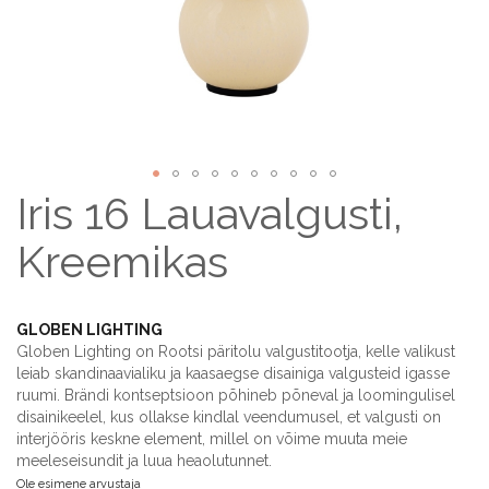
Iris 16 Lauavalgusti,
Skip
to
the
Kreemikas
beginning
of
the
GLOBEN LIGHTING
images
Globen Lighting on Rootsi päritolu valgustitootja, kelle valikust
gallery
leiab skandinaavialiku ja kaasaegse disainiga valgusteid igasse
ruumi. Brändi kontseptsioon põhineb põneval ja loomingulisel
disainikeelel, kus ollakse kindlal veendumusel, et valgusti on
interjööris keskne element, millel on võime muuta meie
meeleseisundit ja luua heaolutunnet.
Ole esimene arvustaja