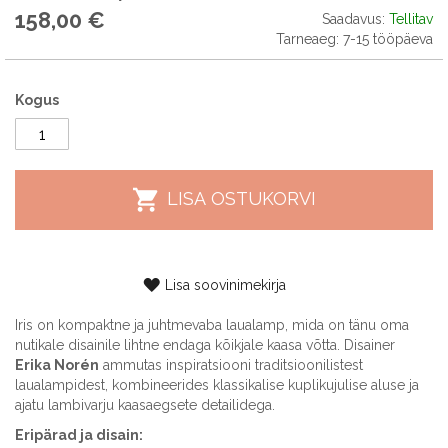
158,00 €
Saadavus:
Tellitav
Tarneaeg: 7-15 tööpäeva
Kogus
LISA OSTUKORVI
Lisa soovinimekirja
Iris on kompaktne ja juhtmevaba laualamp, mida on tänu oma
nutikale disainile lihtne endaga kõikjale kaasa võtta. Disainer
Erika Norén
ammutas inspiratsiooni traditsioonilistest
laualampidest, kombineerides klassikalise kuplikujulise aluse ja
ajatu lambivarju kaasaegsete detailidega.
Eripärad ja disain: