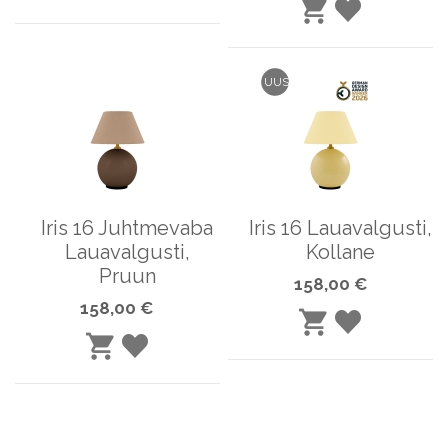
LISA
LISA
SOOVINIMEKIRJA
OSTUKORVI
LISA
SOOVINIME
OSTUKORVI
UUS
Iris 16 Juhtmevaba
Iris 16 Lauavalgusti,
Lauavalgusti,
Kollane
Pruun
158,00 €
158,00 €
LISA
LISA
LISA
SOOVINIME
OSTUKORVI
LISA
SOOVINIMEKIRJA
OSTUKORVI