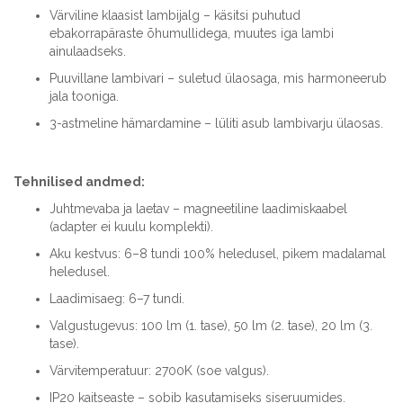
Värviline klaasist lambijalg – käsitsi puhutud
ebakorrapäraste õhumullidega, muutes iga lambi
ainulaadseks.
Puuvillane lambivari – suletud ülaosaga, mis harmoneerub
jala tooniga.
3-astmeline hämardamine – lüliti asub lambivarju ülaosas.
Tehnilised andmed:
Juhtmevaba ja laetav – magneetiline laadimiskaabel
(adapter ei kuulu komplekti).
Aku kestvus: 6–8 tundi 100% heledusel, pikem madalamal
heledusel.
Laadimisaeg: 6–7 tundi.
Valgustugevus: 100 lm (1. tase), 50 lm (2. tase), 20 lm (3.
tase).
Värvitemperatuur: 2700K (soe valgus).
IP20 kaitseaste – sobib kasutamiseks siseruumides.