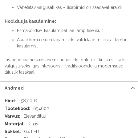
Vahetatav valgusallikas – lisapirnid on saadaval eraldi.
Hooldus ja kasutamine:
Esmakordsel kasutamisel lae lamp täielikult.
Aku pikema eluea tagamiseks väldi laadimise ajal lambi
kasutamist.
Iris on ideaalne kaaslane nii hubasteks õhtuteks kui ka stiilseks
valgustuseks igas interjööris – traditsioonide ja modernsuse
täiuslik tasakaal.
Andmed
Andmed
158,00 €
694602
Elevandiluu
Klaas
G4 LED