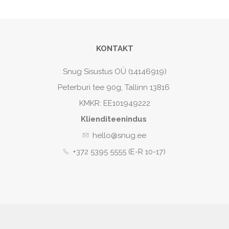
KONTAKT
Snug Sisustus OÜ (14146919)
Peterburi tee 90g, Tallinn 13816
KMKR: EE101949222
Klienditeenindus
hello@snug.ee
+372 5395 5555 (E-R 10-17)