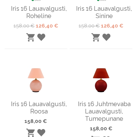
Iris 16 Lauavalgusti,
Iris 16 Lauavalgusti,
Roheline
Sinine
Tavahind
Special
Tavahind
Special
158,00 €
126,40 €
158,00 €
126,40 €
Price
Price
LISA
LISA
LISA
LISA
SOOVINIMEKIRJA
SOOVINIME
OSTUKORVI
OSTUKORVI
Iris 16 Lauavalgusti,
Iris 16 Juhtmevaba
Roosa
Lauavalgusti,
Tumepunane
158,00 €
158,00 €
LISA