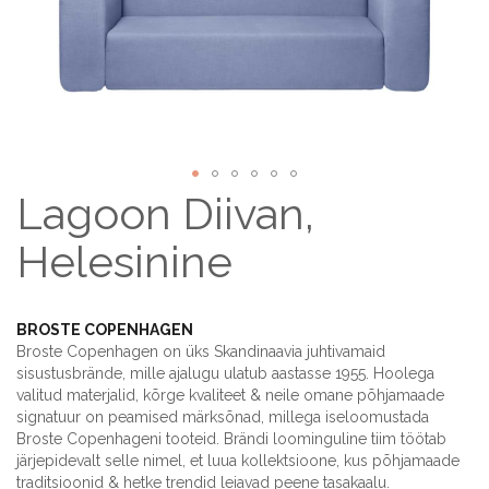
Lagoon Diivan,
Skip
to
the
Helesinine
beginning
of
the
BROSTE COPENHAGEN
images
Broste Copenhagen on üks Skandinaavia juhtivamaid
gallery
sisustusbrände, mille ajalugu ulatub aastasse 1955. Hoolega
valitud materjalid, kõrge kvaliteet & neile omane põhjamaade
signatuur on peamised märksõnad, millega iseloomustada
Broste Copenhageni tooteid. Brändi loominguline tiim töötab
järjepidevalt selle nimel, et luua kollektsioone, kus põhjamaade
traditsioonid & hetke trendid leiavad peene tasakaalu.