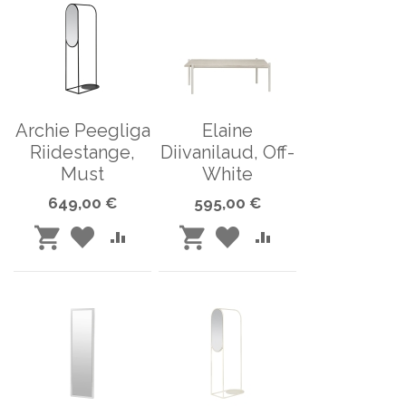
Archie Peegliga
Elaine
Riidestange,
Diivanilaud, Off-
Must
White
649,00 €
595,00 €
LISA
LISA
LISA
LISA
LISA
LISA
SOOVINIMEKIRJA
VÕRDLUSESSE
SOOVINIMEKIRJA
VÕRDLUSESSE
OSTUKORVI
OSTUKORVI