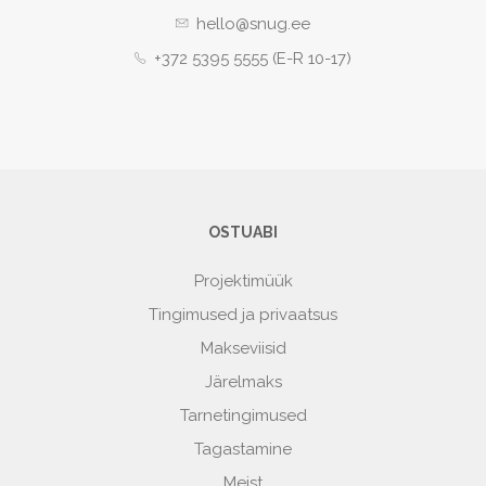
hello@snug.ee
+372 5395 5555 (E-R 10-17)
OSTUABI
Projektimüük
Tingimused ja privaatsus
Makseviisid
Järelmaks
Tarnetingimused
Tagastamine
Meist