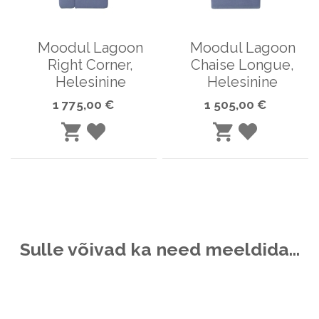
Moodul Lagoon
Moodul Lagoon
Right Corner,
Chaise Longue,
Helesinine
Helesinine
1 775,00 €
1 505,00 €
LISA
LISA
LISA
LISA
SOOVINIMEKIRJA
SOOVINIME
OSTUKORVI
OSTUKORVI
Sulle võivad ka need meeldida…