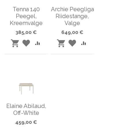
Tenna 140
Archie Peegliga
Peegel,
Riidestange,
Kreemvalge
Valge
385,00 €
649,00 €
LISA
LISA
LISA
LISA
LISA
LISA
SOOVINIMEKIRJA
VÕRDLUSESSE
SOOVINIMEKIRJA
VÕRDLUSESSE
OSTUKORVI
OSTUKORVI
Elaine Abilaud,
Off-White
459,00 €