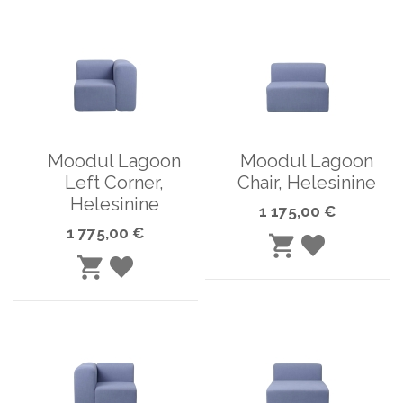
Moodul Lagoon
Moodul Lagoon
Left Corner,
Chair, Helesinine
Helesinine
1 175,00 €
1 775,00 €
LISA
LISA
LISA
SOOVINIME
OSTUKORVI
LISA
SOOVINIMEKIRJA
OSTUKORVI