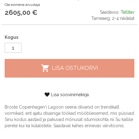
Ole esimene arvustaja
2605,00 €
Saadavus:
Tellitav
Tarneaeg: 2-4 nädalat
Kogus
LISA OSTUKORVI
Lisa soovinimekirja
Broste Copenhagen'i Lagoon seeria diivanid on trendikalt
vormikad, ent ajatu disainiga töökad mööbliesemed, mis püsivad
Sinu kodus aastaid ja pakuvad mõnusat istumiskohta nii Su kallile
perele kui ka külalistele. Saadaval kahes erinevas värvitoonis.