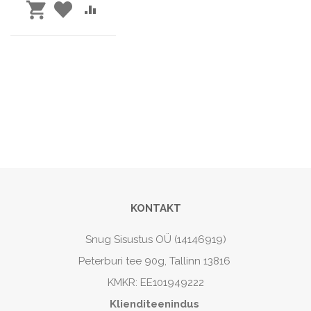
LISA
LISA
LISA
SOOVINIMEKIRJA
VÕRDLUSESSE
OSTUKORVI
KONTAKT
Snug Sisustus OÜ (14146919)
Peterburi tee 90g, Tallinn 13816
KMKR: EE101949222
Klienditeenindus