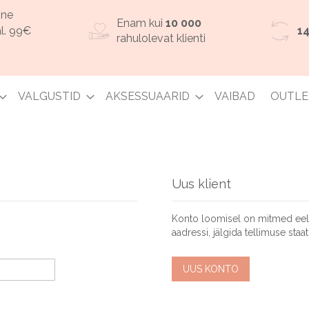
ine
Enam kui
10 000
l. 99€
1
rahulolevat klienti
VALGUSTID
AKSESSUAARID
VAIBAD
OUTLE
Uus klient
Konto loomisel on mitmed eelise
aadressi, jälgida tellimuse staat
UUS KONTO