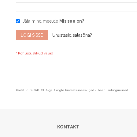
Jäta mind meelde
Mis see on?
LOGI SISSE
Unustasid salasõna?
Kaitstud reCAPTCHA-ga. Google
Privaatsuseeskirjad
-
Teenusetingimused
.
KONTAKT