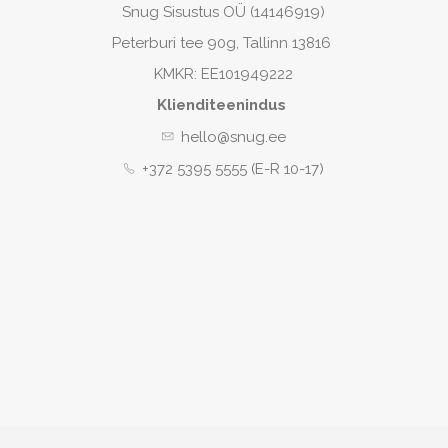
Snug Sisustus OÜ (14146919)
Peterburi tee 90g, Tallinn 13816
KMKR: EE101949222
Klienditeenindus
hello@snug.ee
+372 5395 5555 (E-R 10-17)