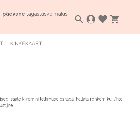
4-päevane
tagastusvõimalus
Otsi
Minu ostu
T
KINKEKAART
d: saate kiiremini tellimuse esitada, hallata rohkem kui ühte
ust jne.