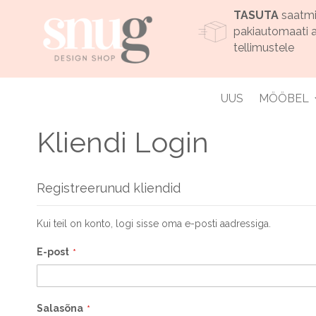
TASUTA
saatm
pakiautomaati a
tellimustele
UUS
MÖÖBEL
Kliendi Login
Registreerunud kliendid
Kui teil on konto, logi sisse oma e-posti aadressiga.
E-post
Salasõna